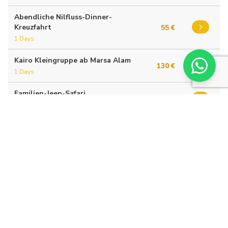
Abendliche Nilfluss-Dinner-
Kreuzfahrt
55 €
1 Days
Kairo Kleingruppe ab Marsa Alam
130 €
1 Days
Familien-Jeep-Safari
120 €
1 Days
Kairo Tagesausflug ab Hurghada
per Flug
250 €
1 Days
Flughafentransfer
5 €
1 Days
Luxor 2 Tagesausflug
285 €
2 Days