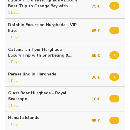
Elite VIP Cruise Hurghada – Luxury
Boat Trip to Orange Bay with
75 €
Lunch
1 Days
Dolphin Excursion Hurghada – VIP
Elite
65 €
1 Days
Catamaran Tour Hurghada –
Luxury Trip with Snorkeling &
55 €
Dolphin Watching
1 Days
Parasailing in Hurghada
30 €
1 Days
Glass Boat Hurghada – Royal
Seascope
18 €
1 Days
Hamata Islands
55 €
1 Days