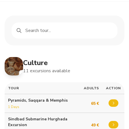
Culture
11 excursions available
TOUR
ADULTS
ACTION
Pyramids, Saqqara & Memphis
65 €
1 Days
Sindbad Submarine Hurghada
Excursion
49 €