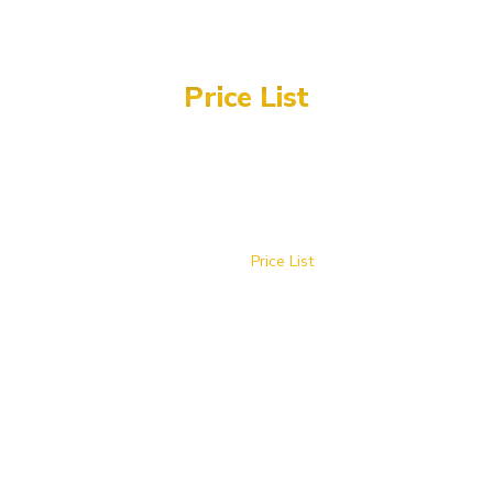
Price List
All
Excursions
&
Prices
Home
/
Price List