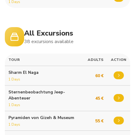
1 Days
All Excursions
38 excursions available
TOUR
ADULTS
ACTION
Sharm El Naga
60 €
1 Days
Sternenbeobachtung Jeep-
Abenteuer
45 €
1 Days
Pyramiden von Gizeh & Museum
55 €
1 Days