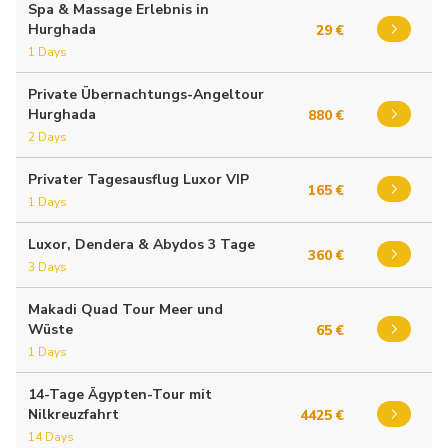
Spa & Massage Erlebnis in
Hurghada
29 €
1 Days
Private Übernachtungs-Angeltour
Hurghada
880 €
2 Days
Privater Tagesausflug Luxor VIP
165 €
1 Days
Luxor, Dendera & Abydos 3 Tage
360 €
3 Days
Makadi Quad Tour Meer und
Wüste
65 €
1 Days
14-Tage Ägypten-Tour mit
Nilkreuzfahrt
4425 €
14 Days