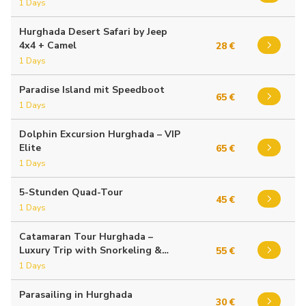
1 Days
Hurghada Desert Safari by Jeep
4x4 + Camel
28 €
1 Days
Paradise Island mit Speedboot
65 €
1 Days
Dolphin Excursion Hurghada – VIP
Elite
65 €
1 Days
5-Stunden Quad-Tour
45 €
1 Days
Catamaran Tour Hurghada –
Luxury Trip with Snorkeling &
55 €
Dolphin Watching
1 Days
Parasailing in Hurghada
30 €