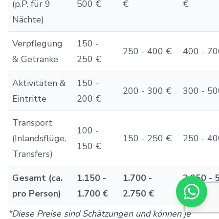
(p.P. für 9
500 €
€
€
Nächte)
Verpflegung
150 -
250 - 400 €
400 - 70
& Getränke
250 €
Aktivitäten &
150 -
200 - 300 €
300 - 50
Eintritte
200 €
Transport
100 -
(Inlandsflüge,
150 - 250 €
250 - 40
150 €
Transfers)
Gesamt (ca.
1.150 -
1.700 -
2.950 - 
pro Person)
1.700 €
2.750 €
€
*Diese Preise sind Schätzungen und können je