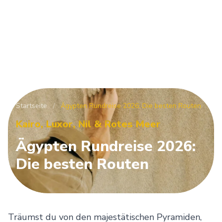
Startseite
/
Ägypten Rundreise 2026: Die besten Routen
Kairo, Luxor, Nil & Rotes Meer
Ägypten
Rundreise
2026:
Die
besten
Routen
Träumst du von den majestätischen Pyramiden,