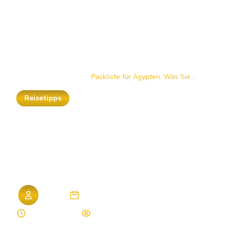
Startseite
/
Blog
/
Packliste für Ägypten: Was Sie...
Reisetipps
Packliste
für
Ägypten:
Was
Sie
nicht
vergessen
sollten
Admin
14. Dezember 2025
5 Min. Lesezeit
856 Aufrufe