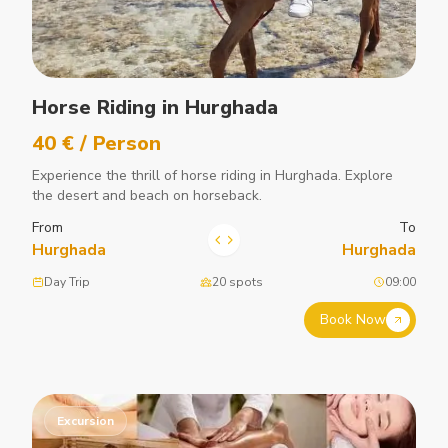
Horse Riding in Hurghada
40 € / Person
Experience the thrill of horse riding in Hurghada. Explore
the desert and beach on horseback.
From
To
Hurghada
Hurghada
Day Trip
20 spots
09:00
Book Now
Excursion