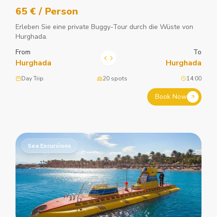
65 € / Person
Erleben Sie eine private Buggy-Tour durch die Wüste von
Hurghada.
From
To
Hurghada
Hurghada
Day Trip
20 spots
14:00
Book Now
Sea Excursions