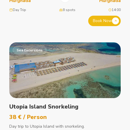
Hurghada
Hurghada
Day Trip
8 spots
14:00
Book Now
Sea Excursions
Utopia Island Snorkeling
38 € / Person
Day trip to Utopia Island with snorkeling.