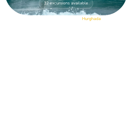
32 excursions available
Home
/
Destinations
/
Hurghada