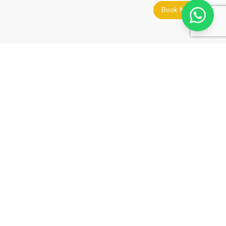
Book Now
Culture
Hurghada Evening City Tour
15 € / Person
5
(2)
Evening city tour through illuminated Hurghada visiting the
mosque, old town Dahar, and lively evening markets.