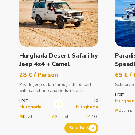
Hurghada Desert Safari by
Paradi
Jeep 4x4 + Camel
Speed
28 € / Person
65 € /
Private jeep safari through the desert
Schnorche
with camel ride and Bedouin visit.
From
From
To
Hurghad
Hurghada
Hurghada
Day Trip
Day Trip
20 spots
14:00
Book Now