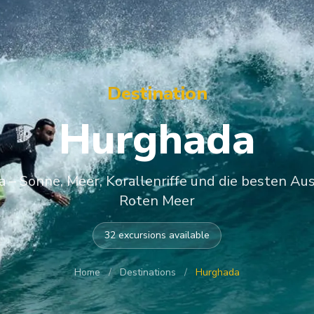
Destination
Hurghada
 – Sonne, Meer, Korallenriffe und die besten Au
Roten Meer
32 excursions available
Home
/
Destinations
/
Hurghada