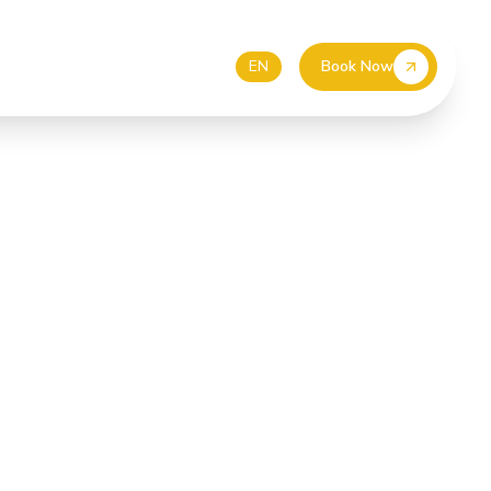
55 587 4499
EUR
DE
EN
Book Now