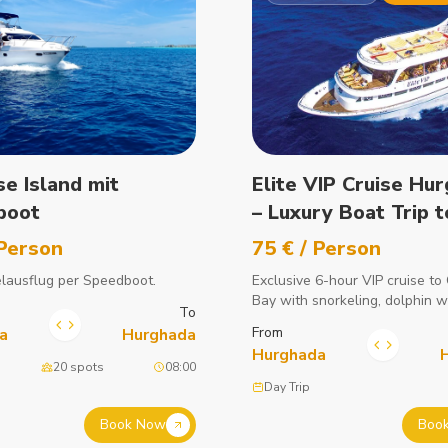
se Island mit
Elite VIP Cruise Hu
boot
– Luxury Boat Trip t
Orange Bay with Lu
 Person
75 € / Person
lausflug per Speedboot.
Exclusive 6-hour VIP cruise t
Bay with snorkeling, dolphin w
To
buffet lunch, massage, and all
From
a
Hurghada
beverages.
Hurghada
20 spots
08:00
Day Trip
Book Now
Boo