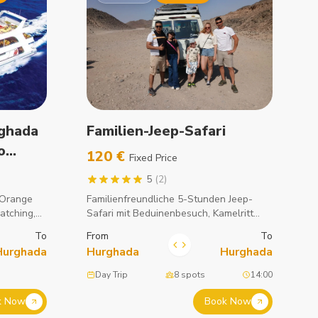
rghada
Familien-Jeep-Safari
o
120 €
Fixed Price
nch
5
(2)
o Orange
Familienfreundliche 5-Stunden Jeep-
atching,
Safari mit Beduinenbesuch, Kamelritt
-day
und BBQ in der Wüste.
To
From
To
Hurghada
Hurghada
Hurghada
Day Trip
8 spots
14:00
k Now
Book Now