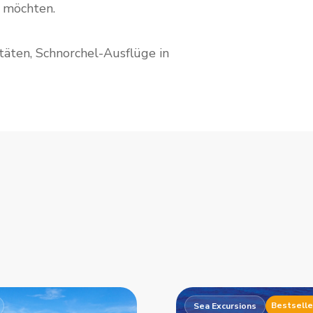
 möchten.
äten, Schnorchel-Ausflüge in
a
Bestselle
Sea Excursions