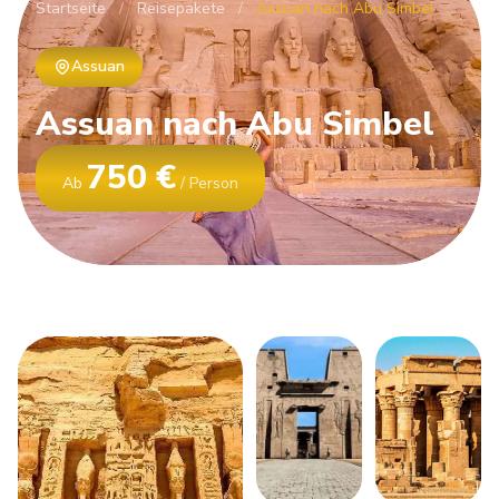
Startseite
/
Reisepakete
/
Assuan nach Abu Simbel
Assuan
Assuan
nach
Abu
Simbel
750 €
Ab
/ Person