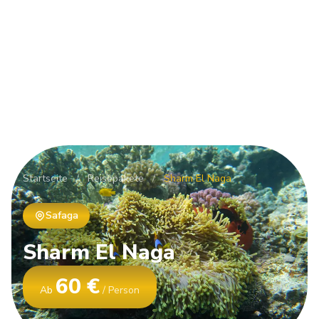
Startseite
/
Reisepakete
/
Sharm El Naga
Safaga
Sharm
El
Naga
60 €
Ab
/ Person