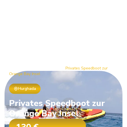
Home
/
Travel Packages
/
Privates Speedboot zur
Orange Bay Insel
Hurghada
Privates
Speedboot
zur
Orange
Bay
Insel