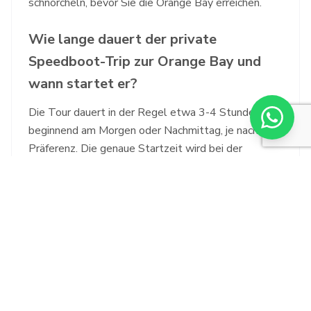
schnorcheln, bevor Sie die Orange Bay erreichen.
Wie lange dauert der private
Speedboot-Trip zur Orange Bay und
wann startet er?
Die Tour dauert in der Regel etwa 3-4 Stunden,
beginnend am Morgen oder Nachmittag, je nach Ihrer
Präferenz. Die genaue Startzeit wird bei der
Buchung vereinbart.
Cancellation Policy
Kostenlose Stornierung bis 24 Stunden vor
Tourbeginn. Bei Stornierung innerhalb von 24
Stunden wird eine Gebühr von 50% erhoben. Bei
Nichterscheinen erfolgt keine Rückerstattung.