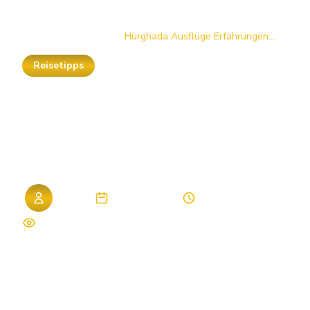
Startseite
/
Blog
/
Hurghada Ausflüge Erfahrungen:...
Reisetipps
Hurghada
Ausflüge
Erfahrungen:
Ehrliche
Bewertungen
2026
Admin
25. März 2026
9 Min. Lesezeit
279 Aufrufe