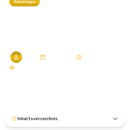
Reisetipps
Hurghada
All-Inclusive
2026:
Die
besten
Hotels
im
Vergleich
Admin
06. April 2026
9 Min. Lesezeit
1,309 Aufrufe
Inhaltsverzeichnis