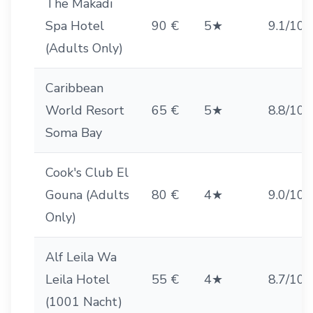
The Makadi
Spa Hotel
90 €
5★
9.1/10
(Adults Only)
Caribbean
World Resort
65 €
5★
8.8/10
Soma Bay
Cook's Club El
Gouna (Adults
80 €
4★
9.0/10
Only)
Alf Leila Wa
Leila Hotel
55 €
4★
8.7/10
(1001 Nacht)