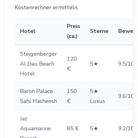
Kostenrechner
ermitteln.
Preis
Hotel
Sterne
Bewer
(ca.)
Steigenberger
120
Al Dau Beach
5★
9.5/10
€
Hotel
Baron Palace
150
5★
9.6/10
Sahl Hasheesh
€
Luxus
Jaz
Aquamarine
85 €
5★
9.2/10