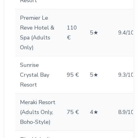
Resort
Premier Le
Reve Hotel &
110
5★
9.4/10
Spa (Adults
€
Only)
Sunrise
Crystal Bay
95 €
5★
9.3/10
Resort
Meraki Resort
(Adults Only,
75 €
4★
8.9/10
Boho-Style)