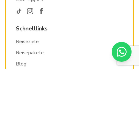
Schnelllinks
Reiseziele
Reisepakete
Blog
Über uns
Ägypten Urlaub
Hurghada Urlaub
Pauschalreise Ägypten
Ägypten Rundreise
Last Minute Ägypten