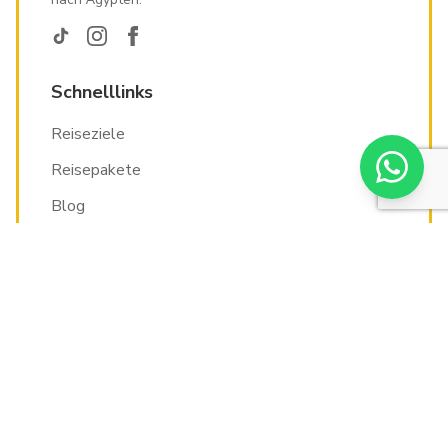
Schnelllinks
Reiseziele
Reisepakete
Blog
Über uns
Ägypten Urlaub
Hurghada Urlaub
Pauschalreise Ägypten
Ägypten Rundreise
Last Minute Ägypten