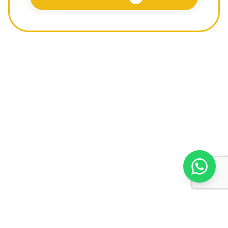
Ihr deutscher Reisepartner für unvergessliche Reisen
nach Ägypten.
Schnelllinks
Reiseziele