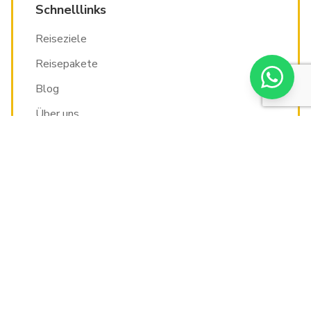
Schnelllinks
Reiseziele
Reisepakete
Blog
Über uns
Ägypten Urlaub
Hurghada Urlaub
Pauschalreise Ägypten
Ägypten Rundreise
Last Minute Ägypten
Reise-Guides
Wetter & Klima