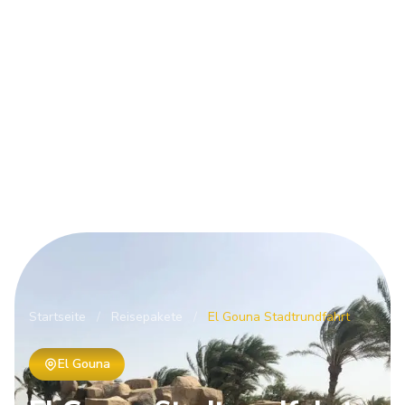
Startseite
/
Reisepakete
/
El Gouna Stadtrundfahrt
El Gouna