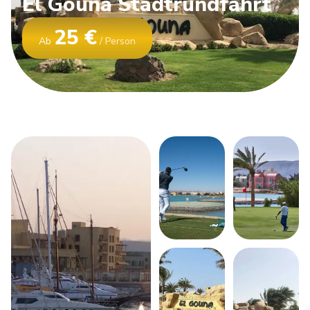
El
Gouna
Stadtrundfahrt
25 €
Ab
/ Person