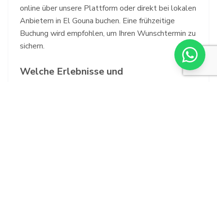
online über unsere Plattform oder direkt bei lokalen
Anbietern in El Gouna buchen. Eine frühzeitige
Buchung wird empfohlen, um Ihren Wunschtermin zu
sichern.
Welche Erlebnisse und
Sehenswürdigkeiten sind
typischerweise in der El Gouna
Stadtrundfahrt enthalten?
Die Stadtrundfahrt bietet Ihnen einen umfassenden
Einblick in die Lagunenstadt, indem Sie die
wichtigsten Sehenswürdigkeiten, die lebhaften
Kanäle und das entspannte Ambiente El Gounas
erleben. Sie sehen unter anderem den Yachthafen
und das Stadtzentrum.