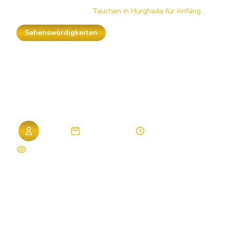
Startseite
/
Blog
/
Tauchen in Hurghada für Anfäng...
Sehenswürdigkeiten
Tauchen
in
Hurghada
für
Anfänger:
Komplett-Guide
2026
Admin
29. März 2026
9 Min. Lesezeit
276 Aufrufe